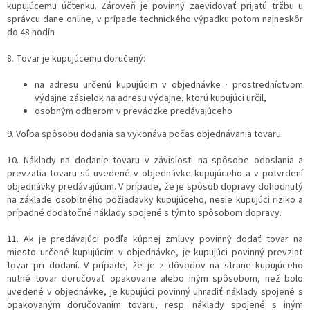
kupujúcemu účtenku. Zároveň je povinný zaevidovať prijatú tržbu u
správcu dane online, v prípade technického výpadku potom najneskôr
do 48 hodín
8. Tovar je kupujúcemu doručený:
na adresu určenú kupujúcim v objednávke · prostredníctvom
výdajne zásielok na adresu výdajne, ktorú kupujúci určil,
osobným odberom v prevádzke predávajúceho
9. Voľba spôsobu dodania sa vykonáva počas objednávania tovaru.
10. Náklady na dodanie tovaru v závislosti na spôsobe odoslania a
prevzatia tovaru sú uvedené v objednávke kupujúceho a v potvrdení
objednávky predávajúcim. V prípade, že je spôsob dopravy dohodnutý
na základe osobitného požiadavky kupujúceho, nesie kupujúci riziko a
prípadné dodatočné náklady spojené s týmto spôsobom dopravy.
11. Ak je predávajúci podľa kúpnej zmluvy povinný dodať tovar na
miesto určené kupujúcim v objednávke, je kupujúci povinný prevziať
tovar pri dodaní. V prípade, že je z dôvodov na strane kupujúceho
nutné tovar doručovať opakovane alebo iným spôsobom, než bolo
uvedené v objednávke, je kupujúci povinný uhradiť náklady spojené s
opakovaným doručovaním tovaru, resp. náklady spojené s iným