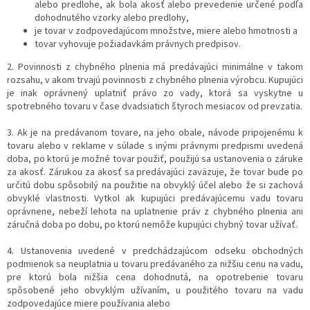
alebo predlohe, ak bola akosť alebo prevedenie určené podľa
dohodnutého vzorky alebo predlohy,
je tovar v zodpovedajúcom množstve, miere alebo hmotnosti a
tovar vyhovuje požiadavkám právnych predpisov.
2. Povinnosti z chybného plnenia má predávajúci minimálne v takom
rozsahu, v akom trvajú povinnosti z chybného plnenia výrobcu. Kupujúci
je inak oprávnený uplatniť právo zo vady, ktorá sa vyskytne u
spotrebného tovaru v čase dvadsiatich štyroch mesiacov od prevzatia.
3. Ak je na predávanom tovare, na jeho obale, návode pripojenému k
tovaru alebo v reklame v súlade s inými právnymi predpismi uvedená
doba, po ktorú je možné tovar použiť, použijú sa ustanovenia o záruke
za akosť. Zárukou za akosť sa predávajúci zaväzuje, že tovar bude po
určitú dobu spôsobilý na použitie na obvyklý účel alebo že si zachová
obvyklé vlastnosti. Vytkol ak kupujúci predávajúcemu vadu tovaru
oprávnene, nebeží lehota na uplatnenie práv z chybného plnenia ani
záručná doba po dobu, po ktorú nemôže kupujúci chybný tovar užívať.
4. Ustanovenia uvedené v predchádzajúcom odseku obchodných
podmienok sa neuplatnia u tovaru predávaného za nižšiu cenu na vadu,
pre ktorú bola nižšia cena dohodnutá, na opotrebenie tovaru
spôsobené jeho obvyklým užívaním, u použitého tovaru na vadu
zodpovedajúce miere používania alebo