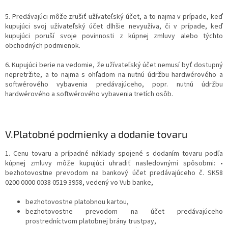
5. Predávajúci môže zrušiť užívateľský účet, a to najmä v prípade, keď
kupujúci svoj užívateľský účet dlhšie nevyužíva, či v prípade, keď
kupujúci poruší svoje povinnosti z kúpnej zmluvy alebo týchto
obchodných podmienok.
6. Kupujúci berie na vedomie, že užívateľský účet nemusí byť dostupný
nepretržite, a to najmä s ohľadom na nutnú údržbu hardwérového a
softwérového vybavenia predávajúceho, popr. nutnú údržbu
hardwérového a softwérového vybavenia tretích osôb.
V.
Platobné podmienky a dodanie tovaru
1. Cenu tovaru a prípadné náklady spojené s dodaním tovaru podľa
kúpnej zmluvy môže kupujúci uhradiť nasledovnými spôsobmi: •
bezhotovostne prevodom na bankový účet predávajúceho č. SK58
0200 0000 0038 0519 3958, vedený vo Vub banke,
bezhotovostne platobnou kartou,
bezhotovostne prevodom na účet predávajúceho
prostredníctvom platobnej brány trustpay,