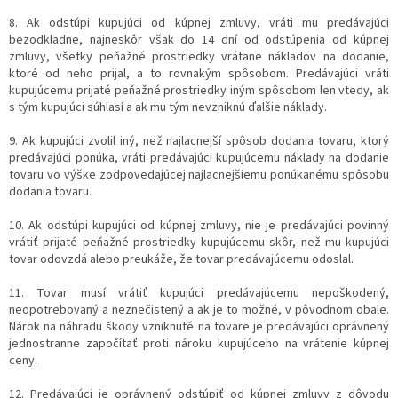
8. Ak odstúpi kupujúci od kúpnej zmluvy, vráti mu predávajúci
bezodkladne, najneskôr však do 14 dní od odstúpenia od kúpnej
zmluvy, všetky peňažné prostriedky vrátane nákladov na dodanie,
ktoré od neho prijal, a to rovnakým spôsobom. Predávajúci vráti
kupujúcemu prijaté peňažné prostriedky iným spôsobom len vtedy, ak
s tým kupujúci súhlasí a ak mu tým nevzniknú ďalšie náklady.
9. Ak kupujúci zvolil iný, než najlacnejší spôsob dodania tovaru, ktorý
predávajúci ponúka, vráti predávajúci kupujúcemu náklady na dodanie
tovaru vo výške zodpovedajúcej najlacnejšiemu ponúkanému spôsobu
dodania tovaru.
10. Ak odstúpi kupujúci od kúpnej zmluvy, nie je predávajúci povinný
vrátiť prijaté peňažné prostriedky kupujúcemu skôr, než mu kupujúci
tovar odovzdá alebo preukáže, že tovar predávajúcemu odoslal.
11. Tovar musí vrátiť kupujúci predávajúcemu nepoškodený,
neopotrebovaný a neznečistený a ak je to možné, v pôvodnom obale.
Nárok na náhradu škody vzniknuté na tovare je predávajúci oprávnený
jednostranne započítať proti nároku kupujúceho na vrátenie kúpnej
ceny.
12. Predávajúci je oprávnený odstúpiť od kúpnej zmluvy z dôvodu