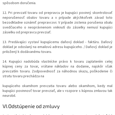
spôsobom doručenia.
12. Pri prevzatí tovaru od prepravcu je kupujúci povinný skontrolovať
neporušenosť obalov tovaru a v prípade akýchkoľvek závad toto
bezodkladne oznámiť prepravcovi. V prípade zistenia porušenia obalu
svedčiaceho o neoprávnenom vniknutí do zásielky nemusí kupujúci
zásielku od prepravcu prevziať.
13. Predávajúci vystaví kupujúcemu daňový doklad - faktúru. Daňový
doklad je odoslaný na emailovú adresu kupujúceho. / Daňový doklad je
priložený k dodávanému tovaru.
14. Kupujúci nadobúda vlastnícke právo k tovaru zaplatením celej
kúpnej ceny za tovar, vrátane nákladov na dodanie, najskôr však
prevzatím tovaru. Zodpovednosť za náhodnou skazu, poškodenie či
stratu tovaru prechádza na
kupujúceho okamihom prevzatia tovaru alebo okamihom, kedy mal
kupujúci povinnosť tovar prevziať, ale v rozpore s kúpnou zmluvou tak
neurobil.
VI.
Odstúpenie od zmluvy