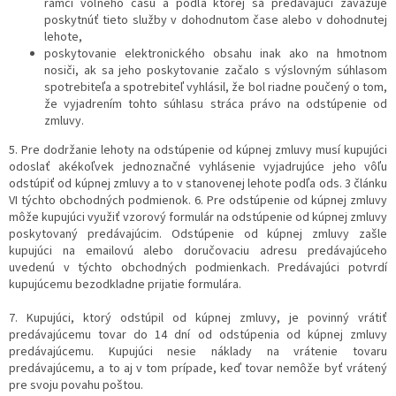
rámci voľného času a podľa ktorej sa predávajúci zaväzuje
poskytnúť tieto služby v dohodnutom čase alebo v dohodnutej
lehote,
poskytovanie elektronického obsahu inak ako na hmotnom
nosiči, ak sa jeho poskytovanie začalo s výslovným súhlasom
spotrebiteľa a spotrebiteľ vyhlásil, že bol riadne poučený o tom,
že vyjadrením tohto súhlasu stráca právo na odstúpenie od
zmluvy.
5. Pre dodržanie lehoty na odstúpenie od kúpnej zmluvy musí kupujúci
odoslať akékoľvek jednoznačné vyhlásenie vyjadrujúce jeho vôľu
odstúpiť od kúpnej zmluvy a to v stanovenej lehote podľa ods. 3 článku
VI týchto obchodných podmienok. 6. Pre odstúpenie od kúpnej zmluvy
môže kupujúci využiť vzorový formulár na odstúpenie od kúpnej zmluvy
poskytovaný predávajúcim. Odstúpenie od kúpnej zmluvy zašle
kupujúci na emailovú alebo doručovaciu adresu predávajúceho
uvedenú v týchto obchodných podmienkach. Predávajúci potvrdí
kupujúcemu bezodkladne prijatie formulára.
7. Kupujúci, ktorý odstúpil od kúpnej zmluvy, je povinný vrátiť
predávajúcemu tovar do 14 dní od odstúpenia od kúpnej zmluvy
predávajúcemu. Kupujúci nesie náklady na vrátenie tovaru
predávajúcemu, a to aj v tom prípade, keď tovar nemôže byť vrátený
pre svoju povahu poštou.