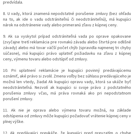
predvídala.
8. U vady, ktorá znamená nepodstatné porušenie zmluvy (bez ohľadu
na to, ak ide o vadu odstrániteľnú či neodstrániteľnú), má kupujúci
nárok na odstránenie vady alebo primeranú zľavu z kúpnej ceny.
9. Ak sa vyskytol prípad odstrániteľná vada po oprave opakovane
(zvyčajne tretí reklamácia pre rovnakú závadu alebo štvrtá pre odlišné
závady) alebo má tovar väčší počet chýb (spravidla najmenej tri chyby
súčasne), má kupujúci právo uplatniť požiadavku na zľavu z kúpnej
ceny, výmenu tovaru alebo odstúpiť od zmluvy.
10. Pri uplatnení reklamácie je kupujúci povinný predávajúcemu
oznámiť, aké právo si zvolil. Zmena voľby bez súhlasu predávajúceho je
možná len vtedy, žiadal Ak kupujúci opravu vady, ktorá sa ukáže byť
neodstrániteľná. Nezvolí ak kupujúci si svoje právo z podstatného
porušenia zmluvy včas, má práva rovnaká ako pri nepodstatnom
porušení zmluvy.
11. Ak nie je oprava alebo výmena tovaru možná, na základe
odstúpenia od zmluvy môže kupujúci požadovať vrátenie kúpnej ceny v
plnej výške.
12. Ak predávajúci preukáže, že kupujúci pred prevzatím o chybe