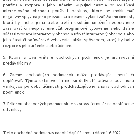
použitia v rozpore s jeho určením. Kupujúci nesmie pri využívaní
internetového obchodu používať postupy, ktoré by mohli mať
negatívny vplyv na jeho prevádzku a nesmie vykonávať žiadnu činnosť,
ktorá by mohla jemu alebo tretím osobám umožniť neoprávnene
zasahovať či neoprávnene užiť programové vybavenie alebo ďalšie
súčasti tvoriace internetový obchod a užívať internetový obchod alebo
jeho časti či softwérové vybavenie takým spôsobom, ktorý by bol v
rozpore s jeho určením alebo účelom.
5. Kúpna zmluva vrátane obchodných podmienok je archivovaná
predávajúcim v
6. Znenie obchodných podmienok môže predávajúci meniť či
doplňovať. Týmto ustanovením nie sú dotknuté práva a povinnosti
vznikajúce po dobu účinnosti predchádzajúceho znenia obchodných
podmienok.
7. Prílohou obchodných podmienok je vzorový formulár na odstúpenie
od zmluvy.
Tieto obchodné podmienky nadobúdajú účinnosti dňom 1.6.2022