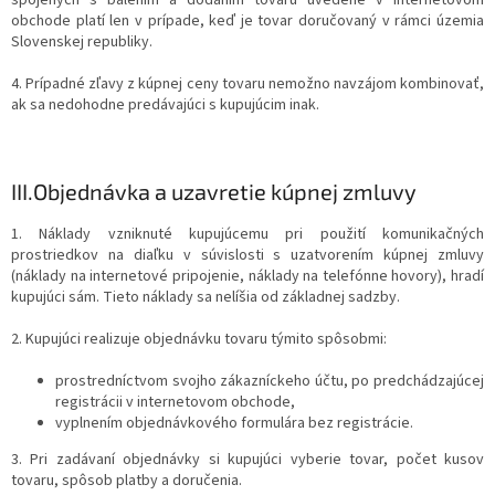
spojených s balením a dodaním tovaru uvedené v internetovom
obchode platí len v prípade, keď je tovar doručovaný v rámci územia
Slovenskej republiky.
4. Prípadné zľavy z kúpnej ceny tovaru nemožno navzájom kombinovať,
ak sa nedohodne predávajúci s kupujúcim inak.
III.
Objednávka a uzavretie kúpnej zmluvy
1. Náklady vzniknuté kupujúcemu pri použití komunikačných
prostriedkov na diaľku v súvislosti s uzatvorením kúpnej zmluvy
(náklady na internetové pripojenie, náklady na telefónne hovory), hradí
kupujúci sám. Tieto náklady sa nelíšia od základnej sadzby.
2. Kupujúci realizuje objednávku tovaru týmito spôsobmi:
prostredníctvom svojho zákazníckeho účtu, po predchádzajúcej
registrácii v internetovom obchode,
vyplnením objednávkového formulára bez registrácie.
3. Pri zadávaní objednávky si kupujúci vyberie tovar, počet kusov
tovaru, spôsob platby a doručenia.