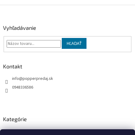
Z
á
p
ä
Vyhľadávanie
t
i
HĽADAŤ
e
Kontakt
info
@
popperpredaj.sk
0948336586
Kategórie
Poppers arómy 9ml