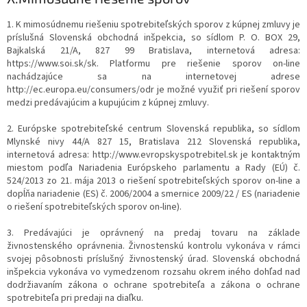
1. K mimosúdnemu riešeniu spotrebiteľských sporov z kúpnej zmluvy je
príslušná Slovenská obchodná inšpekcia, so sídlom P. O. BOX 29,
Bajkalská 21/A, 827 99 Bratislava, internetová adresa:
https://www.soi.sk/sk. Platformu pre riešenie sporov on-line
nachádzajúce sa na internetovej adrese
http://ec.europa.eu/consumers/odr je možné využiť pri riešení sporov
medzi predávajúcim a kupujúcim z kúpnej zmluvy.
2. Európske spotrebiteľské centrum Slovenská republika, so sídlom
Mlynské nivy 44/A 827 15, Bratislava 212 Slovenská republika,
internetová adresa: http://www.evropskyspotrebitel.sk je kontaktným
miestom podľa Nariadenia Európskeho parlamentu a Rady (EÚ) č.
524/2013 zo 21. mája 2013 o riešení spotrebiteľských sporov on-line a
dopĺňa nariadenie (ES) č. 2006/2004 a smernice 2009/22 / ES (nariadenie
o riešení spotrebiteľských sporov on-line).
3. Predávajúci je oprávnený na predaj tovaru na základe
živnostenského oprávnenia. Živnostenskú kontrolu vykonáva v rámci
svojej pôsobnosti príslušný živnostenský úrad. Slovenská obchodná
inšpekcia vykonáva vo vymedzenom rozsahu okrem iného dohľad nad
dodržiavaním zákona o ochrane spotrebiteľa a zákona o ochrane
spotrebiteľa pri predaji na diaľku.