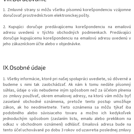
1. Zmluvné strany si môžu všetku písomnú korešpondenciu vzájomne
doručovať prostredníctvom elektronickej pošty.
2. Kupujúci doručuje predávajúcemu korešpondenciu na emailovú
adresu uvedenú v týchto obchodných podmienkach. Predávajúci
doručuje kupujúcemu korešpondenciu na emailovú adresu uvedenú v
jeho zákazníckom účte alebo v objednávke.
IX.
Osobné údaje
1. Všetky informácie, ktoré pri našej spolupráci uvediete, sú dôverné a
budeme s nimi tak zaobchádzať. Ak nám k tomu nedáte písomný
súhlas, údaje o vás nebudeme iným spôsobom než za účelom plnenia
zo zmluvy používať, okrem emailovej adresy, na ktorú vám môžu byť
zasielané obchodné oznámenia, pretože tento postup umožňuje
zákon, ak ho neodmietnete. Tieto oznámenia sa môžu týkať iba
podobného alebo súvisiaceho tovaru a možno ich kedykoľvek
jednoduchým spôsobom (zaslaním listu, emailu alebo preklikom na
odkaz v obchodnom oznámení) odhlásiť. Emailová adresa bude na
tento účel uchovávané po dobu 3 rokov od uzavretia poslednej zmluvy