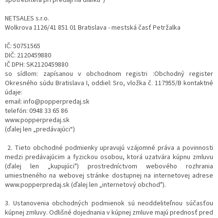
spotrebiteľa pri predaji na diaľku“)
NETSALES s.r.o.
Wolkrova 1126/41 851 01 Bratislava - mestská časť Petržalka
IČ: 50751565
DIČ: 2120459880
IČ DPH: SK2120459880
so sídlom: zapísanou v obchodnom registri :Obchodný register
Okresného súdu Bratislava I, oddiel: Sro, vložka č. 117955/B kontaktné
údaje:
email: info@popperpredaj.sk
telefón: 0948 33 65 86
www.popperpredaj.sk
(ďalej len „predávajúci“)
2. Tieto obchodné podmienky upravujú vzájomné práva a povinnosti
medzi predávajúcim a fyzickou osobou, ktorá uzatvára kúpnu zmluvu
(ďalej len „kupujúci") prostredníctvom webového rozhrania
umiestneného na webovej stránke dostupnej na internetovej adrese
www.popperpredaj.sk (ďalej len „internetový obchod").
3. Ustanovenia obchodných podmienok sú neoddeliteľnou súčasťou
kúpnej zmluvy. Odlišné dojednania v kúpnej zmluve majú prednosť pred