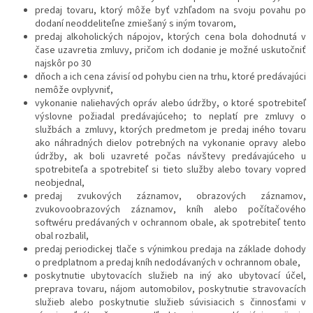
predaj tovaru, ktorý môže byť vzhľadom na svoju povahu po
dodaní neoddeliteľne zmiešaný s iným tovarom,
predaj alkoholických nápojov, ktorých cena bola dohodnutá v
čase uzavretia zmluvy, pričom ich dodanie je možné uskutočniť
najskôr po 30
dňoch a ich cena závisí od pohybu cien na trhu, ktoré predávajúci
nemôže ovplyvniť,
vykonanie naliehavých opráv alebo údržby, o ktoré spotrebiteľ
výslovne požiadal predávajúceho; to neplatí pre zmluvy o
službách a zmluvy, ktorých predmetom je predaj iného tovaru
ako náhradných dielov potrebných na vykonanie opravy alebo
údržby, ak boli uzavreté počas návštevy predávajúceho u
spotrebiteľa a spotrebiteľ si tieto služby alebo tovary vopred
neobjednal,
predaj zvukových záznamov, obrazových záznamov,
zvukovoobrazových záznamov, kníh alebo počítačového
softwéru predávaných v ochrannom obale, ak spotrebiteľ tento
obal rozbalil,
predaj periodickej tlače s výnimkou predaja na základe dohody
o predplatnom a predaj kníh nedodávaných v ochrannom obale,
poskytnutie ubytovacích služieb na iný ako ubytovací účel,
preprava tovaru, nájom automobilov, poskytnutie stravovacích
služieb alebo poskytnutie služieb súvisiacich s činnosťami v