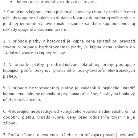
dobierkou v hotovosti pri odovzdaní tovaru,
2. Spoločne s kúpnou cenou je kupujúci povinný uhradiť predávajúcemu
náklady spojené s balením a dodaním tovaru v dohodnutej výške. Ak nie
je ďalej uvedené výslovne inak, rozumie sa ďalej kúpnou cenou aj
náklady spojené s dodaním tovaru.
3. V prípade platby v hotovosti je kúpna cena splatná pri prevzatí
tovaru. V prípade bezhotovostnej platby je kúpna cena splatná do
14 dní od uzavretia kúpnej zmluvy.
4. V prípade platby prostredníctvom platobnej brány postupuje
kupujúci podľa pokynov príslušného poskytovateľa elektronických
platieb.
5. V prípade bezhotovostnej platby je záväzok kupujúceho uhradiť
kúpnu cenu splnený okamihom pripísania príslušnej čiastky na bankový
účet predávajúceho.
6. Predávajúci nepožaduje od kupujúceho vopred žiadnu zálohu či inú
obdobnú platbu. Úhrada kúpnej ceny pred odoslaním tovar nie je
zálohou.
7. Podľa zákona o evidencii tržieb je predávajúci povinný vystaviť