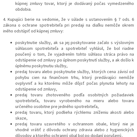
kúpnej zmluvy tovar, ktorý je dodávaný počas vymedzeného
obdobia.
4. Kupujúci berie na vedomie, že v súlade s ustanovením § 7 ods. 6
zákona o ochrane spotrebiteľa pri predaji na diaľku nemôže okrem
iného odstúpiť od kúpnej zmluvy:
poskytnutie služby, ak sa jej poskytovanie začalo s výslovným
súhlasom spotrebiteľa a spotrebiteľ vyhlásil, že bol riadne
poučený o tom, že vyjadrením tohto súhlasu stráca právo na
odstúpenie od zmluvy po úplnom poskytnutí služby, a ak došlo k
úplnému poskytnutiu služby,
predaj tovaru alebo poskytnutie služby, ktorých cena závisí od
pohybu cien na finančnom trhu, ktorý predávajúci nemôže
ovplyvniť a ku ktorému môže dôjsť počas plynutia lehoty na
odstúpenie od zmluvy,
predaj tovaru zhotoveného podľa osobitných požiadaviek
spotrebiteľa, tovaru vyrobeného na mieru alebo tovaru
určeného osobitne pre jedného spotrebiteľa,
predaj tovaru, ktorý podlieha rýchlemu zníženiu akosti alebo
skaze,
predaj tovaru uzavretého v ochrannom obale, ktorý nie je
vhodné vrátiť z dôvodu ochrany zdravia alebo z hygienických
dôvodov a ktorého ochranný obal bol po dodaní porušený,