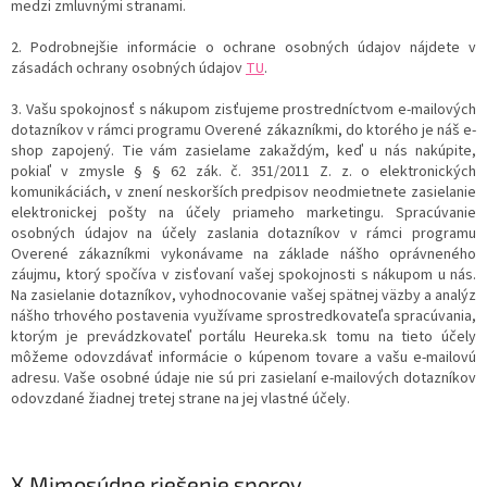
medzi zmluvnými stranami.
2. Podrobnejšie informácie o ochrane osobných údajov nájdete v
zásadách ochrany osobných údajov
TU
.
3. Vašu spokojnosť s nákupom zisťujeme prostredníctvom e-mailových
dotazníkov v rámci programu Overené zákazníkmi, do ktorého je náš e-
shop zapojený. Tie vám zasielame zakaždým, keď u nás nakúpite,
pokiaľ v zmysle § § 62 zák. č. 351/2011 Z. z. o elektronických
komunikáciách, v znení neskorších predpisov neodmietnete zasielanie
elektronickej pošty na účely priameho marketingu. Spracúvanie
osobných údajov na účely zaslania dotazníkov v rámci programu
Overené zákazníkmi vykonávame na základe nášho oprávneného
záujmu, ktorý spočíva v zisťovaní vašej spokojnosti s nákupom u nás.
Na zasielanie dotazníkov, vyhodnocovanie vašej spätnej väzby a analýz
nášho trhového postavenia využívame sprostredkovateľa spracúvania,
ktorým je prevádzkovateľ portálu Heureka.sk tomu na tieto účely
môžeme odovzdávať informácie o kúpenom tovare a vašu e-mailovú
adresu. Vaše osobné údaje nie sú pri zasielaní e-mailových dotazníkov
odovzdané žiadnej tretej strane na jej vlastné účely.
X.
Mimosúdne riešenie sporov