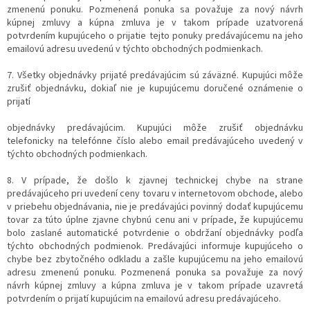
zmenenú ponuku. Pozmenená ponuka sa považuje za nový návrh
kúpnej zmluvy a kúpna zmluva je v takom prípade uzatvorená
potvrdením kupujúceho o prijatie tejto ponuky predávajúcemu na jeho
emailovú adresu uvedenú v týchto obchodných podmienkach.
7. Všetky objednávky prijaté predávajúcim sú záväzné. Kupujúci môže
zrušiť objednávku, dokiaľ nie je kupujúcemu doručené oznámenie o
prijatí
objednávky predávajúcim. Kupujúci môže zrušiť objednávku
telefonicky na telefónne číslo alebo email predávajúceho uvedený v
týchto obchodných podmienkach.
8. V prípade, že došlo k zjavnej technickej chybe na strane
predávajúceho pri uvedení ceny tovaru v internetovom obchode, alebo
v priebehu objednávania, nie je predávajúci povinný dodať kupujúcemu
tovar za túto úplne zjavne chybnú cenu ani v prípade, že kupujúcemu
bolo zaslané automatické potvrdenie o obdržaní objednávky podľa
týchto obchodných podmienok. Predávajúci informuje kupujúceho o
chybe bez zbytočného odkladu a zašle kupujúcemu na jeho emailovú
adresu zmenenú ponuku. Pozmenená ponuka sa považuje za nový
návrh kúpnej zmluvy a kúpna zmluva je v takom prípade uzavretá
potvrdením o prijatí kupujúcim na emailovú adresu predávajúceho.