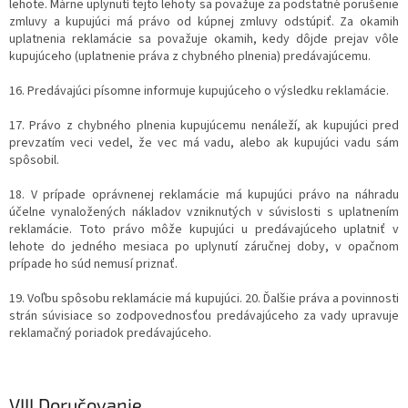
lehote. Márne uplynutí tejto lehoty sa považuje za podstatné porušenie
zmluvy a kupujúci má právo od kúpnej zmluvy odstúpiť. Za okamih
uplatnenia reklamácie sa považuje okamih, kedy dôjde prejav vôle
kupujúceho (uplatnenie práva z chybného plnenia) predávajúcemu.
16. Predávajúci písomne informuje kupujúceho o výsledku reklamácie.
17. Právo z chybného plnenia kupujúcemu nenáleží, ak kupujúci pred
prevzatím veci vedel, že vec má vadu, alebo ak kupujúci vadu sám
spôsobil.
18. V prípade oprávnenej reklamácie má kupujúci právo na náhradu
účelne vynaložených nákladov vzniknutých v súvislosti s uplatnením
reklamácie. Toto právo môže kupujúci u predávajúceho uplatniť v
lehote do jedného mesiaca po uplynutí záručnej doby, v opačnom
prípade ho súd nemusí priznať.
19. Voľbu spôsobu reklamácie má kupujúci. 20. Ďalšie práva a povinnosti
strán súvisiace so zodpovednosťou predávajúceho za vady upravuje
reklamačný poriadok predávajúceho.
VIII.
Doručovanie