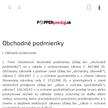
Prejsť
NÁKUP
na
obsah
KOŠÍK
Obchodné podmienky
I.
Základné ustanovenie
1. Tieto všeobecné obchodné podmienky (ďalej len „obchodné
podmienky“) sú v súlade s ustanoveniami zákona č. 40/1964 Zb.
Občiansky zákonník v platnom znení (ďalej len „občiansky zákonník“),
zákona č. 250/2007 Z. z. o ochrane spotrebiteľa a o zmene zákona
Slovenskej národnej rady č. 372/1990 Zb. o priestupkoch v znení
neskorších predpisov (ďalej len „zákon o ochrane spotrebiteľa“),
zákona č. 102/2014 Z. z. o ochrane spotrebiteľa pri predaji tovaru alebo
poskytovaní služieb na základe zmluvy uzavretej na diaľku alebo
zmluvy uzavretej mimo prevádzkových priestorov predávajúceho a o
zmene a doplnení niektorých zákonov (ďalej len „zákon o ochrane