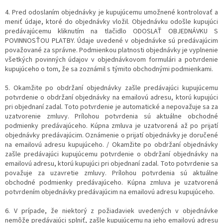
4. Pred odoslaním objednávky je kupujúcemu umožnené kontrolovať a
meniť údaje, ktoré do objednávky vložil. Objednávku odošle kupujúci
predávajúcemu kliknutím na tlačidlo ODOSLAŤ OBJEDNÁVKU S
POVINNOSŤOU PLATBY. Údaje uvedené v objednávke sú predávajúcim
považované za správne. Podmienkou platnosti objednávky je vyplnenie
všetkých povinných údajov v objednávkovom formulári a potvrdenie
kupujúceho o tom, že sa zoznámil s týmito obchodnými podmienkami.
5. Okamžite po obdržaní objednávky zašle predávajúci kupujúcemu
potvrdenie o obdržaní objednávky na emailovú adresu, ktorú kupujúci
pri objednaní zadal. Toto potvrdenie je automatické a nepovažuje sa za
uzatvorenie zmluvy. Prílohou potvrdenia sú aktuálne obchodné
podmienky predávajúceho. Kúpna zmluva je uzatvorená až po prijatí
objednávky predávajúcim. Oznámenie o prijatí objednávky je doručené
na emailovú adresu kupujúceho. / Okamžite po obdržaní objednávky
zašle predávajúci kupujúcemu potvrdenie o obdržaní objednávky na
emailovú adresu, ktorú kupujúci pri objednaní zadal. Toto potvrdenie sa
považuje za uzavretie zmluvy. Prílohou potvrdenia sú aktuálne
obchodné podmienky predávajúceho. Kúpna zmluva je uzatvorená
potvrdením objednávky predávajúcim na emailovú adresu kupujúceho.
6. V prípade, že niektorý z požiadaviek uvedených v objednávke
nemôže predávajúci splniť, zašle kupujúcemu na jeho emailovú adresu