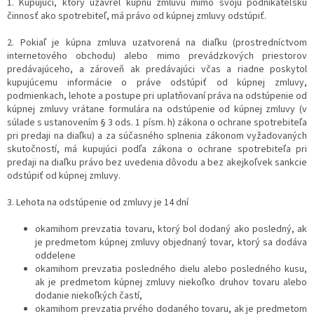
1. Kupujúci, ktorý uzavrel kúpnu zmluvu mimo svoju podnikateľskú
činnosť ako spotrebiteľ, má právo od kúpnej zmluvy odstúpiť.
2. Pokiaľ je kúpna zmluva uzatvorená na diaľku (prostredníctvom
internetového obchodu) alebo mimo prevádzkových priestorov
predávajúceho, a zároveň ak predávajúci včas a riadne poskytol
kupujúcemu informácie o práve odstúpiť od kúpnej zmluvy,
podmienkach, lehote a postupe pri uplatňovaní práva na odstúpenie od
kúpnej zmluvy vrátane formulára na odstúpenie od kúpnej zmluvy (v
súlade s ustanovením § 3 ods. 1 písm. h) zákona o ochrane spotrebiteľa
pri predaji na diaľku) a za súčasného splnenia zákonom vyžadovaných
skutočností, má kupujúci podľa zákona o ochrane spotrebiteľa pri
predaji na diaľku právo bez uvedenia dôvodu a bez akejkoľvek sankcie
odstúpiť od kúpnej zmluvy.
3. Lehota na odstúpenie od zmluvy je 14 dní
okamihom prevzatia tovaru, ktorý bol dodaný ako posledný, ak
je predmetom kúpnej zmluvy objednaný tovar, ktorý sa dodáva
oddelene
okamihom prevzatia posledného dielu alebo posledného kusu,
ak je predmetom kúpnej zmluvy niekoľko druhov tovaru alebo
dodanie niekoľkých častí,
okamihom prevzatia prvého dodaného tovaru, ak je predmetom