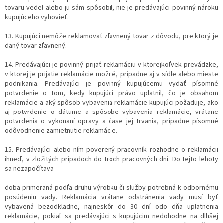
tovaru vedel alebo ju sám spôsobil, nie je predávajúci povinný nároku
kupujúceho vyhovieť.
13. Kupujúci nemôže reklamovať zľavnený tovar z dôvodu, pre ktorý je
daný tovar zľavnený.
14. Predávajúci je povinný prijať reklamáciu v ktorejkoľvek prevádzke,
v ktorej je prijatie reklamácie možné, prípadne aj v sídle alebo mieste
podnikania. Predávajúci je povinný kupujúcemu vydať písomné
potvrdenie o tom, kedy kupujúci právo uplatnil, čo je obsahom
reklamácie a aký spôsob vybavenia reklamácie kupujúci požaduje, ako
aj potvrdenie o dátume a spôsobe vybavenia reklamácie, vrátane
potvrdenia o vykonaní opravy a čase jej trvania, prípadne písomné
odôvodnenie zamietnutie reklamácie.
15. Predávajúci alebo ním poverený pracovník rozhodne o reklamácii
ihneď, v zložitých prípadoch do troch pracovných dní. Do tejto lehoty
sa nezapočítava
doba primeraná podľa druhu výrobku či služby potrebná k odbornému
posúdeniu vady. Reklamácia vrátane odstránenia vady musí byť
vybavená bezodkladne, najneskôr do 30 dní odo dňa uplatnenia
reklamácie, pokiaľ sa predávajúci s kupujúcim nedohodne na dlhšej