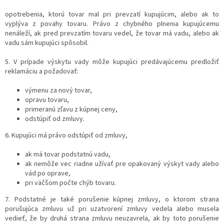
opotrebenia, ktorú tovar mal pri prevzatí kupujúcim, alebo ak to
vyplýva z povahy tovaru. Právo z chybného plnenia kupujúcemu
nenáleží, ak pred prevzatím tovaru vedel, že tovar má vadu, alebo ak
vadu sám kupujúci spôsobil.
5. V prípade výskytu vady môže kupujúci predávajúcemu predložiť
reklamáciu a požadovať:
výmenu za nový tovar,
opravu tovaru,
primeranú zľavu z kúpnej ceny,
odstúpiť od zmluvy.
6. Kupujúci má právo odstúpiť od zmluvy,
ak má tovar podstatnú vadu,
ak nemôže vec riadne užívať pre opakovaný výskyt vady alebo
vád po oprave,
pri väčšom počte chýb tovaru.
7. Podstatné je také porušenie kúpnej zmluvy, o ktorom strana
porušujúca zmluvu už pri uzatvorení zmluvy vedela alebo musela
vedieť, že by druhá strana zmluvu neuzavrela, ak by toto porušenie