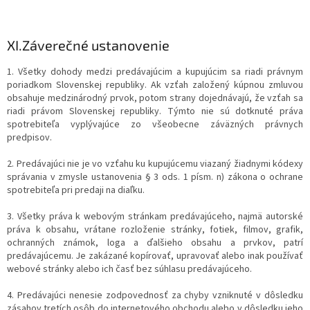
XI.
Záverečné ustanovenie
1. Všetky dohody medzi predávajúcim a kupujúcim sa riadi právnym
poriadkom Slovenskej republiky. Ak vzťah založený kúpnou zmluvou
obsahuje medzinárodný prvok, potom strany dojednávajú, že vzťah sa
riadi právom Slovenskej republiky. Týmto nie sú dotknuté práva
spotrebiteľa vyplývajúce zo všeobecne záväzných právnych
predpisov.
2. Predávajúci nie je vo vzťahu ku kupujúcemu viazaný žiadnymi kódexy
správania v zmysle ustanovenia § 3 ods. 1 písm. n) zákona o ochrane
spotrebiteľa pri predaji na diaľku.
3. Všetky práva k webovým stránkam predávajúceho, najmä autorské
práva k obsahu, vrátane rozloženie stránky, fotiek, filmov, grafik,
ochranných známok, loga a ďalšieho obsahu a prvkov, patrí
predávajúcemu. Je zakázané kopírovať, upravovať alebo inak používať
webové stránky alebo ich časť bez súhlasu predávajúceho.
4. Predávajúci nenesie zodpovednosť za chyby vzniknuté v dôsledku
zásahov tretích osôb do internetového obchodu alebo v dôsledku jeho