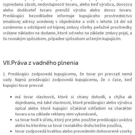
vypredania zásob, nedostupnosti tovaru, alebo keď výrobca, dovozca
alebo dodávateľ tovaru prerušil výrobu alebo dovoz tovaru.
Predávajúci bezodkladne informuje kupujúceho prostredníctvo
emailovej adresy uvedenej v objednávke a vráti v lehote 14 dní od
oznámenia o odstúpení od kúpnej zmluvy všetky peňažné prostriedky
vrátane nákladov na dodanie, ktoré od neho na základe zmluvy prijal, a
to rovnakým spôsobom, prípadne spôsobom určeným kupujúcim.
VII.
Práva z vadného plnenia
1. Predávajúci zodpovedá kupujúcemu, že tovar pri prevzatí nemá
vady. Najmä predávajúci zodpovedá kupujúcemu, že v čase, keď
kupujúci tovar prevzal:
má tovar vlastnosti, ktoré si strany dohodli, a chýba ak
dojednania, má také vlastnosti, ktoré predávajúci alebo výrobca
opísal alebo ktoré kupujúci očakával vzhľadom na charakter
tovaru a na základe reklamy nimi vykonávané,
sa tovar hodí k účelu, ktorý pre jeho použitie predávajúci uvádza
alebo ku ktorému sa tovar rovnakého druhu bežne používa,
tovar zodpovedá kvalitou alebo prevedením dohovorené vzorky