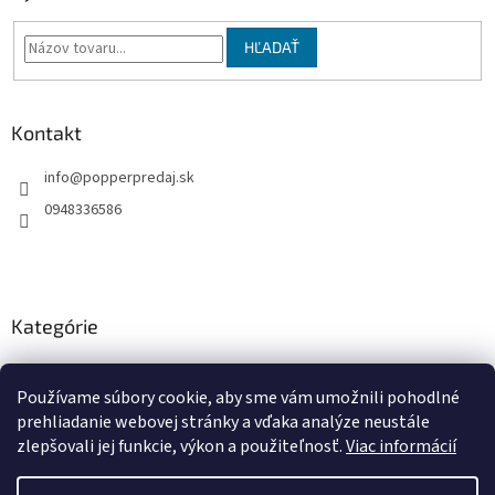
t
i
HĽADAŤ
e
Kontakt
info
@
popperpredaj.sk
0948336586
Kategórie
Poppers arómy 9ml
Používame súbory cookie, aby sme vám umožnili pohodlné
Poppers arómy 10ml
prehliadanie webovej stránky a vďaka analýze neustále
Poppers arómy 24ml
zlepšovali jej funkcie, výkon a použiteľnosť.
Viac informácií