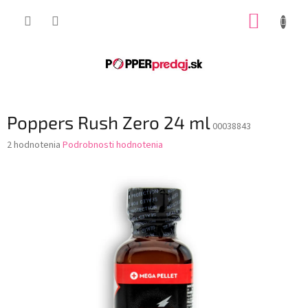
Prejsť
NÁKUP
na
obsah
KOŠÍK
Poppers Rush Zero 24 ml
00038843
Priemerné
2 hodnotenia
Podrobnosti hodnotenia
hodnotenie
produktu
je
3,0
z
5
hviezdičiek.