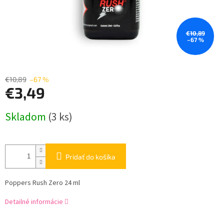
€10,89
–67 %
€10,89
–67 %
€3,49
Jednotková
Skladom
(3 ks)
cena:
Pridať do košíka
Poppers Rush Zero 24 ml
Detailné informácie