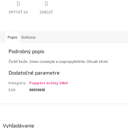
OPÝTAŤ SA
ZDIEĽAŤ
Popis
Diskusia
Podrobný popis
Čistič kože. Zmes izoamylu a izopropylnitritu. Obsah 24 ml.
Dodatočné parametre
Kategória
:
Poppers arómy 24ml
EAN
:
00038843
Z
á
p
ä
Vyhľadávanie